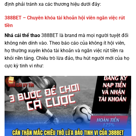
định phải tránh xa các thương hiệu dưới đây:
388BET – Chuyên khóa tài khoản hội viên ngăn việc rút
tiền
Nhá cái thể thao
388BET là brand mà mọi người tuyệt đối
không nên dính vào. Theo báo cáo của không ít hội viên,
họ thường xuyên khóa tài khoản và ngăn việc rút tiền ra
khỏi nền tảng. Chiêu trò lừa đảo, thu hút người mới của họ
cực kỳ tinh vi như: