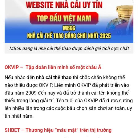
MB66 đang là nhà cái thể thao được đánh giá tích cực nhất
OKVIP – Tập đoàn liên minh số một châu Á
Nếu nhắc đến
nhà cái thể thao
thì chắc chắn không thể
nào thiếu được OKVIP. Liên minh OKVIP đã phát triển vào
đầu năm 2009 đến nay và đã trở thành cái tên không thể
thiếu trong làng giải trí. Tên tuổi của OKVIP đã được sướng
lên nhiều lần trong các cuộc bầu chọn sân chơi an toàn, uy
tín nhất năm.
SHBET – Thương hiệu “máu mặt” trên thị trường