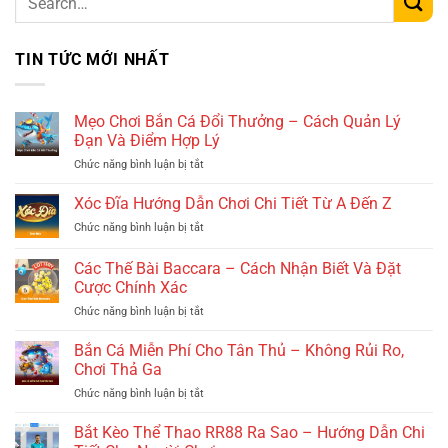
TIN TỨC MỚI NHẤT
Mẹo Chơi Bắn Cá Đổi Thưởng – Cách Quản Lý
Đạn Và Điểm Hợp Lý
ở
Chức năng bình luận bị tắt
Mẹo
Chơi
Xóc Đĩa Hướng Dẫn Chơi Chi Tiết Từ A Đến Z
Bắn
ở
Chức năng bình luận bị tắt
Cá
Xóc
Đổi
Đĩa
Các Thế Bài Baccara – Cách Nhận Biết Và Đặt
Thưởng
Hướng
–
Cược Chính Xác
Dẫn
Cách
ở
Chức năng bình luận bị tắt
Chơi
Quản
Các
Chi
Lý
Thế
Tiết
Bắn Cá Miễn Phí Cho Tân Thủ – Không Rủi Ro,
Đạn
Bài
Từ
Chơi Thả Ga
Và
Baccara
A
Điểm
ở
Chức năng bình luận bị tắt
–
Đến
Hợp
Bắn
Cách
Z
Lý
Cá
Bắt Kèo Thể Thao RR88 Ra Sao – Hướng Dẫn Chi
Nhận
Miễn
Biết