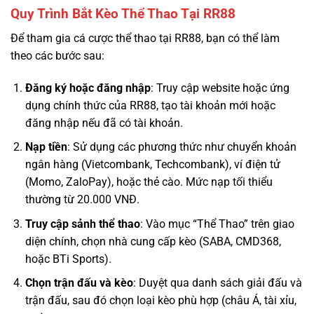
Quy Trình Bắt Kèo Thể Thao Tại RR88
Để tham gia cá cược thể thao tại RR88, bạn có thể làm
theo các bước sau:
Đăng ký hoặc đăng nhập
: Truy cập website hoặc ứng
dụng chính thức của RR88, tạo tài khoản mới hoặc
đăng nhập nếu đã có tài khoản.
Nạp tiền
: Sử dụng các phương thức như chuyển khoản
ngân hàng (Vietcombank, Techcombank), ví điện tử
(Momo, ZaloPay), hoặc thẻ cào. Mức nạp tối thiểu
thường từ 20.000 VNĐ.
Truy cập sảnh thể thao
: Vào mục “Thể Thao” trên giao
diện chính, chọn nhà cung cấp kèo (SABA, CMD368,
hoặc BTi Sports).
Chọn trận đấu và kèo
: Duyệt qua danh sách giải đấu và
trận đấu, sau đó chọn loại kèo phù hợp (châu Á, tài xỉu,