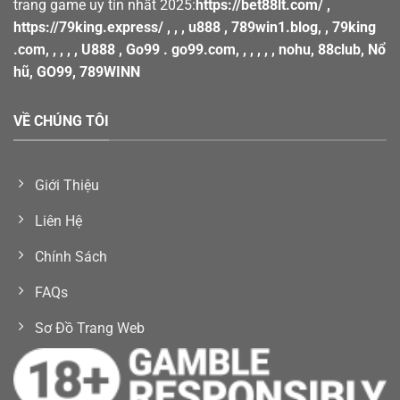
trang game uy tín nhất 2025:
https://bet88lt.com/
,
https://79king.express/
, , ,
u888
,
789win1.blog
, ,
79king
.com
, , , , ,
U888
,
Go99
.
go99.com
, , ,
, ,
,
nohu
,
88club
,
Nổ
hũ
,
GO99
,
789WINN
VỀ CHÚNG TÔI
Giới Thiệu
Liên Hệ
Chính Sách
FAQs
Sơ Đồ Trang Web