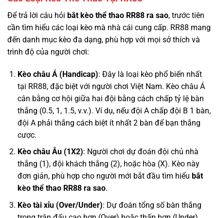
Để trả lời câu hỏi
bắt kèo thể thao RR88 ra sao
, trước tiên
cần tìm hiểu các loại kèo mà nhà cái cung cấp. RR88 mang
đến danh mục kèo đa dạng, phù hợp với mọi sở thích và
trình độ của người chơi:
Kèo châu Á (Handicap)
: Đây là loại kèo phổ biến nhất
tại RR88, đặc biệt với người chơi Việt Nam. Kèo châu Á
cân bằng cơ hội giữa hai đội bằng cách chấp tỷ lệ bàn
thắng (0.5, 1, 1.5, v.v.). Ví dụ, nếu đội A chấp đội B 1 bàn,
đội A phải thắng cách biệt ít nhất 2 bàn để bạn thắng
cược.
Kèo châu Âu (1X2)
: Người chơi dự đoán đội chủ nhà
thắng (1), đội khách thắng (2), hoặc hòa (X). Kèo này
đơn giản, phù hợp cho người mới bắt đầu tìm hiểu
bắt
kèo thể thao RR88 ra sao
.
Kèo tài xỉu (Over/Under)
: Dự đoán tổng số bàn thắng
trong trận đấu cao hơn (Over) hoặc thấp hơn (Under)