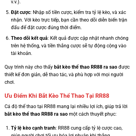
v.v.).
Đặt cược
: Nhập số tiền cược, kiểm tra tỷ lệ kèo, và xác
nhận. Với kèo trực tiếp, bạn cần theo dõi diễn biến trận
đấu để đặt cược đúng thời điểm.
Theo dõi kết quả
: Kết quả được cập nhật nhanh chóng
trên hệ thống, và tiền thắng cược sẽ tự động cộng vào
tài khoản.
Quy trình này cho thấy
bắt kèo thể thao RR88 ra sao
được
thiết kế đơn giản, dễ thao tác, và phù hợp với mọi người
chơi.
Ưu Điểm Khi Bắt Kèo Thể Thao Tại RR88
Cá độ thể thao tại RR88 mang lại nhiều lợi ích, giúp trả lời
bắt kèo thể thao RR88 ra sao
một cách thuyết phục:
Tỷ lệ kèo cạnh tranh
: RR88 cung cấp tỷ lệ cược cao,
giúp người chơi tối ưu hóa lợi nhuận khi thắng.