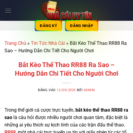
Bỏ
qua
nội
dung
ĐĂNG KÝ
ĐĂNG NHẬP
Trang Chủ
»
Tin Tức Nhà Cái
»
Bắt Kèo Thể Thao RR88 Ra
Sao – Hướng Dẫn Chi Tiết Cho Người Chơi
Bắt Kèo Thể Thao RR88 Ra Sao –
Hướng Dẫn Chi Tiết Cho Người Chơi
ĐĂNG VÀO
12/09/2025
BỞI
ADMIN
Trong thế giới cá cược trực tuyến,
bắt kèo thể thao RR88 ra
sao
là câu hỏi được nhiều người chơi quan tâm, đặc biệt là
những ai yêu thích sự kịch tính của các trận đấu thể thao.
RR88
, một nhà cái trực tuyến uy tín với giấy phép từ các tổ