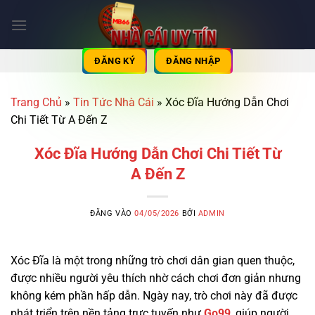
Bỏ
qua
nội
dung
ĐĂNG KÝ
ĐĂNG NHẬP
Trang Chủ
»
Tin Tức Nhà Cái
»
Xóc Đĩa Hướng Dẫn Chơi
Chi Tiết Từ A Đến Z
Xóc Đĩa Hướng Dẫn Chơi Chi Tiết Từ
A Đến Z
ĐĂNG VÀO
04/05/2026
BỞI
ADMIN
Xóc Đĩa là một trong những trò chơi dân gian quen thuộc,
được nhiều người yêu thích nhờ cách chơi đơn giản nhưng
không kém phần hấp dẫn. Ngày nay, trò chơi này đã được
phát triển trên nền tảng trực tuyến như
Go99
, giúp người