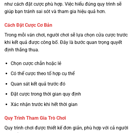
như cách đặt cược phù hợp. Việc hiểu đúng quy trình sẽ
giúp bạn tránh sai sót và tham gia hiệu quả hơn.
Cách Đặt Cược Cơ Bản
Trong mỗi ván chơi, người chơi sẽ lựa chọn cửa cược trước
khi kết quả được công bố. Đây là bước quan trọng quyết
định thắng thua.
Chọn cược chẵn hoặc lẻ
Có thể cược theo tổ hợp cụ thể
Quan sát kết quả trước đó
Đặt cược trong thời gian quy định
Xác nhận trước khi hết thời gian
Quy Trình Tham Gia Trò Chơi
Quy trình chơi được thiết kế đơn giản, phù hợp với cả người