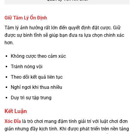
Giữ Tâm Lý Ổn Định
Tâm lý ảnh hưởng rất lớn đến quyết định đặt cược. Giữ
được sự bình tĩnh sẽ giúp bạn đưa ra lựa chọn chính xác
hơn.
Không cược theo cảm xúc
Tránh nóng vội
Theo dõi kết quả liên tục
Nghỉ ngơi khi thua nhiều
Duy trì sự tập trung
Kết Luận
Xóc Đĩa
là trò chơi mang đậm tính giải trí với luật chơi đơn
giản nhưng đầy kịch tính. Khi được phát triển trên nền tảng