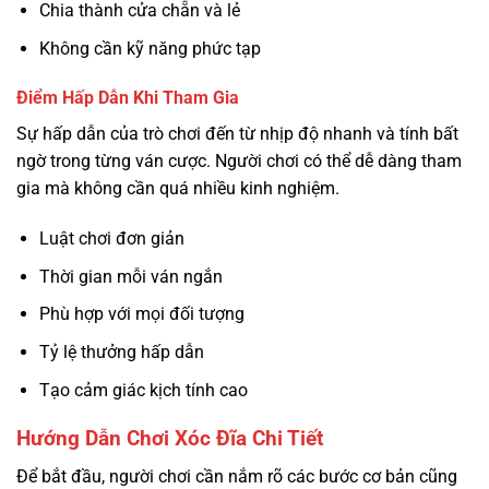
Chia thành cửa chẵn và lẻ
Không cần kỹ năng phức tạp
Điểm Hấp Dẫn Khi Tham Gia
Sự hấp dẫn của trò chơi đến từ nhịp độ nhanh và tính bất
ngờ trong từng ván cược. Người chơi có thể dễ dàng tham
gia mà không cần quá nhiều kinh nghiệm.
Luật chơi đơn giản
Thời gian mỗi ván ngắn
Phù hợp với mọi đối tượng
Tỷ lệ thưởng hấp dẫn
Tạo cảm giác kịch tính cao
Hướng Dẫn Chơi Xóc Đĩa Chi Tiết
Để bắt đầu, người chơi cần nắm rõ các bước cơ bản cũng