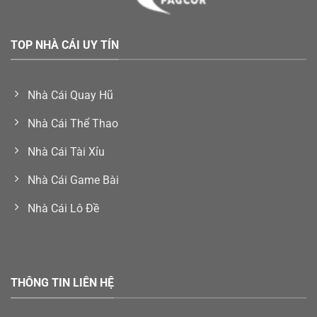
TOP NHÀ CÁI UY TÍN
Nhà Cái Quay Hũ
Nhà Cái Thể Thao
Nhà Cái Tài Xỉu
Nhà Cái Game Bài
Nhà Cái Lô Đề
THÔNG TIN LIÊN HỆ