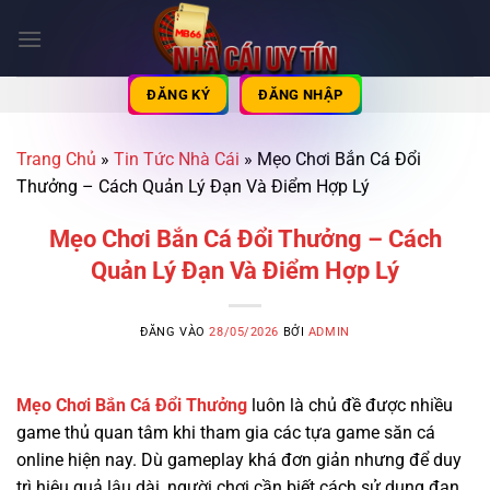
Bỏ
qua
nội
dung
ĐĂNG KÝ
ĐĂNG NHẬP
Trang Chủ
»
Tin Tức Nhà Cái
»
Mẹo Chơi Bắn Cá Đổi
Thưởng – Cách Quản Lý Đạn Và Điểm Hợp Lý
Mẹo Chơi Bắn Cá Đổi Thưởng – Cách
Quản Lý Đạn Và Điểm Hợp Lý
ĐĂNG VÀO
28/05/2026
BỞI
ADMIN
Mẹo Chơi Bắn Cá Đổi Thưởng
luôn là chủ đề được nhiều
game thủ quan tâm khi tham gia các tựa game săn cá
online hiện nay. Dù gameplay khá đơn giản nhưng để duy
trì hiệu quả lâu dài, người chơi cần biết cách sử dụng đạn,