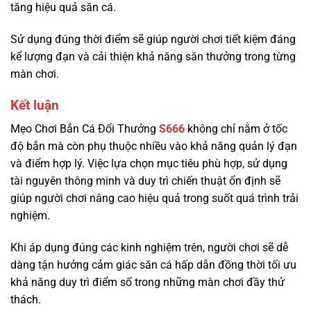
tăng hiệu quả săn cá.
Sử dụng đúng thời điểm sẽ giúp người chơi tiết kiệm đáng
kể lượng đạn và cải thiện khả năng săn thưởng trong từng
màn chơi.
Kết luận
Mẹo Chơi Bắn Cá Đổi Thưởng
S666
không chỉ nằm ở tốc
độ bắn mà còn phụ thuộc nhiều vào khả năng quản lý đạn
và điểm hợp lý. Việc lựa chọn mục tiêu phù hợp, sử dụng
tài nguyên thông minh và duy trì chiến thuật ổn định sẽ
giúp người chơi nâng cao hiệu quả trong suốt quá trình trải
nghiệm.
Khi áp dụng đúng các kinh nghiệm trên, người chơi sẽ dễ
dàng tận hưởng cảm giác săn cá hấp dẫn đồng thời tối ưu
khả năng duy trì điểm số trong những màn chơi đầy thử
thách.