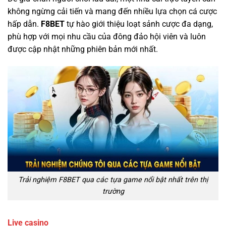
không ngừng cải tiến và mang đến nhiều lựa chọn cá cược
hấp dẫn.
F8BET
tự hào giới thiệu loạt sảnh cược đa dạng,
phù hợp với mọi nhu cầu của đông đảo hội viên và luôn
được cập nhật những phiên bản mới nhất.
Trải nghiệm F8BET qua các tựa game nổi bật nhất trên thị
trường
Live casino