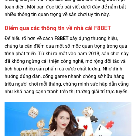
toàn diện. Mời bạn đọc tiếp bài viết dưới đây để nắm bắt
nhiều thông tin quan trọng về sân chơi uy tín này.
Điểm qua các thông tin về nhà cái F8BET
Để hiểu rõ hơn về cách
F8BET
xây dựng thương hiệu,
chúng ta cần điểm qua một số mốc quan trọng trong quá
trình phát triển. Từ khi ra mắt vào năm 2018, sân chơi này
đã không ngừng cải thiện công nghệ, mở rộng đối tác và
tích hợp nhiều sản phẩm cá cược chất lượng. Nhờ định
hướng đúng đắn, cổng game nhanh chóng sở hữu hàng
triệu người chơi mỗi tháng, chứng minh sức hấp dẫn cũng
như khả năng cạnh tranh trên thị trường giải trí trực tuyến.