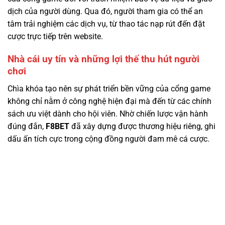
dịch của người dùng. Qua đó, người tham gia có thể an
tâm trải nghiệm các dịch vụ, từ thao tác nạp rút đến đặt
cược trực tiếp trên website.
Nhà cái uy tín và những lợi thế thu hút người
chơi
Chìa khóa tạo nên sự phát triển bền vững của cổng game
không chỉ nằm ở công nghệ hiện đại mà đến từ các chính
sách ưu việt dành cho hội viên. Nhờ chiến lược vận hành
đúng đắn,
F8BET
đã xây dựng được thương hiệu riêng, ghi
dấu ấn tích cực trong cộng đồng người đam mê cá cược.