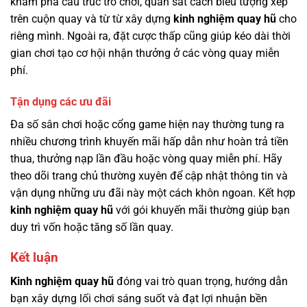
khám phá cấu trúc trò chơi, quan sát cách biểu tượng xếp
trên cuộn quay và từ từ xây dựng
kinh nghiệm quay hũ
cho
riêng mình. Ngoài ra, đặt cược thấp cũng giúp kéo dài thời
gian chơi tạo cơ hội nhận thưởng ở các vòng quay miễn
phí.
Tận dụng các ưu đãi
Đa số sân chơi hoặc cổng game hiện nay thường tung ra
nhiều chương trình khuyến mãi hấp dẫn như hoàn trả tiền
thua, thưởng nạp lần đầu hoặc vòng quay miễn phí. Hãy
theo dõi trang chủ thường xuyên để cập nhật thông tin và
vận dụng những ưu đãi này một cách khôn ngoan. Kết hợp
kinh nghiệm quay hũ
với gói khuyến mãi thường giúp bạn
duy trì vốn hoặc tăng số lần quay.
Kết luận
Kinh nghiệm quay hũ
đóng vai trò quan trọng, hướng dẫn
bạn xây dựng lối chơi sáng suốt và đạt lợi nhuận bền