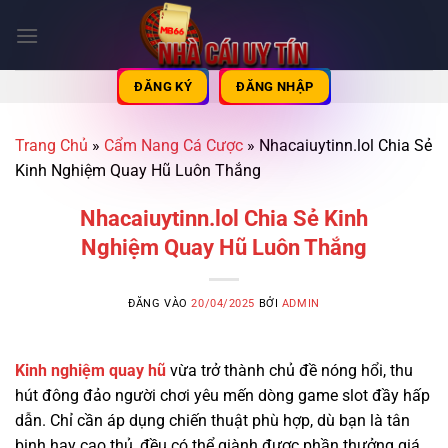
Bỏ
qua
nội
dung
ĐĂNG KÝ
ĐĂNG NHẬP
Trang Chủ
»
Cẩm Nang Cá Cược
»
Nhacaiuytinn.lol Chia Sẻ
Kinh Nghiệm Quay Hũ Luôn Thắng
Nhacaiuytinn.lol Chia Sẻ Kinh
Nghiệm Quay Hũ Luôn Thắng
ĐĂNG VÀO
20/04/2025
BỞI
ADMIN
Kinh nghiệm quay hũ
vừa trở thành chủ đề nóng hổi, thu
hút đông đảo người chơi yêu mến dòng game slot đầy hấp
dẫn. Chỉ cần áp dụng chiến thuật phù hợp, dù bạn là tân
binh hay cao thủ, đều có thể giành được phần thưởng giá