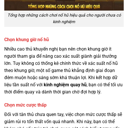
Tổng hợp những cách chơi nổ hũ hiệu quả cho người chưa có
kinh nghiệm
Chọn khung giờ nổ hũ
Nhiều cao thủ khuyến nghị bạn nên chọn khung giờ ít
người tham gia để nâng cao xác suất giành giải thưởng
lớn. Tuy không có thống kê chính thức về xác suất nổ hũ
theo khung giờ, một số game thủ khẳng định giai đoạn
đêm muộn hoặc sáng sớm khá thuận lợi. Khi kết hợp dữ
liệu tần suất nổ với
kinh nghiệm quay hũ
, bạn có thể tối ưu
thời điểm quay và dành thời gian chờ đợi hợp lý.
Chọn mức cược thấp
Đối với tân thủ chưa quen tay, việc chọn mức cược thấp sẽ
giảm rủi ro tổn thất vốn quá nhanh. Khi này, bạn có thể