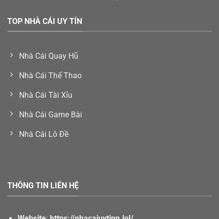
TOP NHÀ CÁI UY TÍN
Nhà Cái Quay Hũ
Nhà Cái Thể Thao
Nhà Cái Tài Xỉu
Nhà Cái Game Bài
Nhà Cái Lô Đề
THÔNG TIN LIÊN HỆ
Website
:
https://nhacaiuytinn.lol/