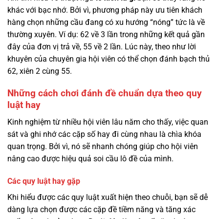
khác với bạc nhớ. Bởi vì, phương pháp này ưu tiên khách
hàng chọn những cầu đang có xu hướng “nóng” tức là về
thường xuyên. Ví dụ: 62 về 3 lần trong những kết quả gần
đây của đơn vị trả về, 55 về 2 lần. Lúc này, theo như lời
khuyên của chuyên gia hội viên có thể chọn đánh bạch thủ
62, xiên 2 cùng 55.
Những cách chơi đánh đề chuẩn dựa theo quy
luật hay
Kinh nghiệm từ nhiều hội viên lâu năm cho thấy, việc quan
sát và ghi nhớ các cặp số hay đi cùng nhau là chìa khóa
quan trọng. Bởi vì, nó sẽ nhanh chóng giúp cho hội viên
nâng cao được hiệu quả soi cầu lô đề của mình.
Các quy luật hay gặp
Khi hiểu được các quy luật xuất hiện theo chuỗi, bạn sẽ dễ
dàng lựa chọn được các cặp đề tiềm năng và tăng xác