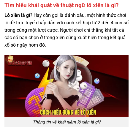
Tìm hiểu khái quát về thuật ngữ lô xiên là gì?
Lô xiên
là gì
? Hay còn gọi là đánh xâu, một hình thức chơi
lô đề trực tuyến hấp dẫn với cách kết hợp từ 2 đến 4 con số
trong cùng một lượt cược. Người chơi chỉ thắng khi tất cả
các số bạn chọn ở trong xiên cùng xuất hiện trong kết quả
xổ số ngày hôm đó.
Thông tin về khái niệm lô xiên là gì?