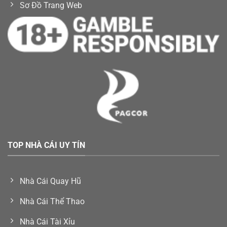
Sơ Đồ Trang Web
TOP NHÀ CÁI UY TÍN
Nhà Cái Quay Hũ
Nhà Cái Thể Thao
Nhà Cái Tài Xỉu