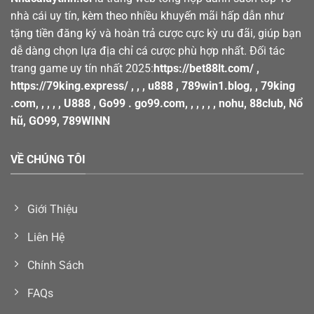
nhà cái uy tín, kèm theo nhiều khuyến mãi hấp dẫn như
tặng tiền đăng ký và hoàn trả cược cực kỳ ưu đãi, giúp bạn
dễ dàng chọn lựa địa chỉ cá cược phù hợp nhất. Đối tác
trang game uy tín nhất 2025:
https://bet88lt.com/
,
https://79king.express/
, , ,
u888
,
789win1.blog
, ,
79king
.com
, , , , ,
U888
,
Go99
.
go99.com
, , ,
, ,
,
nohu
,
88club
,
Nổ
hũ
,
GO99
,
789WINN
VỀ CHÚNG TÔI
Giới Thiệu
Liên Hệ
Chính Sách
FAQs