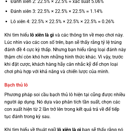
Đánh xiên 2: 22.5% × 22.5% ≈ xác suất 5.06%
Đánh xiên 3: 22.5% × 22.5% × 22.5% ≈ 1.14%
Lô xiên 4: 22.5% × 22.5% × 22.5% × 22.5% ≈ 0.26%
Khi tìm hiểu
lô xiên là gì
và các thông tin về mẹo chơi này.
Lúc nhìn vào các con số trên, bạn sẽ thấy rằng tỷ lệ trúng
đánh đề 4 cực kỳ thấp. Nhưng bạn hiểu rằng loại đánh này
thậm chí còn khó hơn những hình thức khác. Vì vậy, trước
khi đặt cược, khách hàng hãy cân nhắc kỹ để chọn loại
chơi phù hợp với khả năng và chiến lược của mình.
Bạch thủ lô
Phương pháp soi cầu bạch thủ lô hiện tại cũng được nhiều
người áp dụng. Nó dựa vào phân tích tần suất, chọn các
con xuất hiện từ 2 lần trở lên trong kết quả trả về để tiếp
tục đánh trong kỳ sau.
Khi tìm hiểu về thuật ngữ
lô xiên là gì
bạn sẽ thấy rằng nó