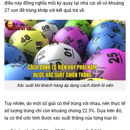
điều này đồng nghĩa mỗi kỳ quay tại nhà cái sẽ có khoảng
27 con đề trùng khớp với kết quả trả về.
Xác suất khi khách hàng áp dụng cách đánh lô xiên
Tuy nhiên, do một số giải có thể trùng với nhau, nên thực tế
số lượng trúng chỉ còn khoảng chừng 22.5%. Dựa trên đó,
ta có thể ước tính được xác suất thắng của từng loại lô: