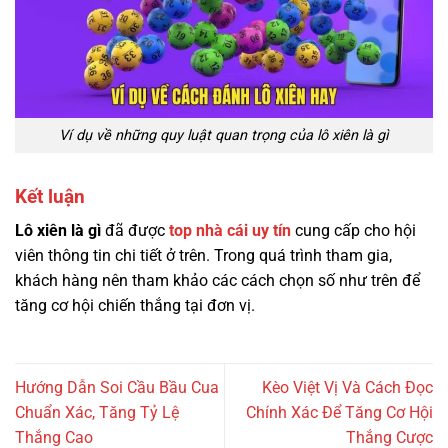
Ví dụ về những quy luật quan trọng của lô xiên là gì
Kết luận
Lô xiên là gì
đã được
top nhà cái uy tín
cung cấp cho hội
viên thông tin chi tiết ở trên. Trong quá trình tham gia,
khách hàng nên tham khảo các cách chọn số như trên để
tăng cơ hội chiến thắng tại đơn vị.
Hướng Dẫn Soi Cầu Bầu Cua
Kèo Việt Vị Và Cách Đọc
Chuẩn Xác, Tăng Tỷ Lệ
Chính Xác Để Tăng Cơ Hội
Thắng Cao
Thắng Cược